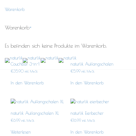
UNKATEGORISIERT
Warenkorb
Toggle
naviga
NATURLIK
/
UNKATEGORISIERT
Warenkorb
×
Es befinden sich keine Produkte im Warenkorb.
Couchbar 3-in-1
naturlik Auffangschalen
€
35.90
€
5.99
inkl. MwSt.
inkl. MwSt.
In den Warenkorb
In den Warenkorb
naturlik Auffangschalen XL
naturlik Eierbecher
€
6.99
€
16.99
inkl. MwSt.
inkl. MwSt.
Weiterlesen
In den Warenkorb