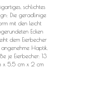
zigartiges, schlichtes
ign: Die geradlinige
orm mit den leicht
gerundeten Ecken
leiht dem Eierbecher
e angenehme Haptik.
ße je Eierbecher: 13
 x 5,5 cm x 2 cm