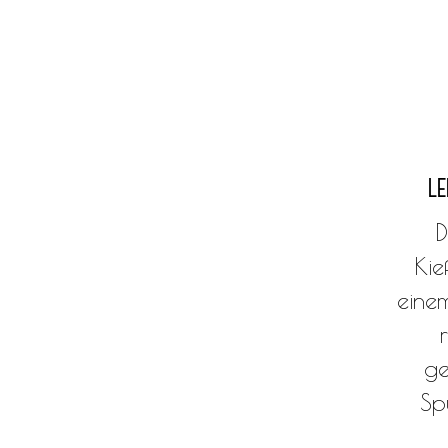
L
D
Kie
eine
ge
Sp