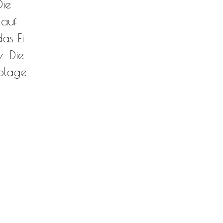
Die
 auf
as Ei
z. Die
blage