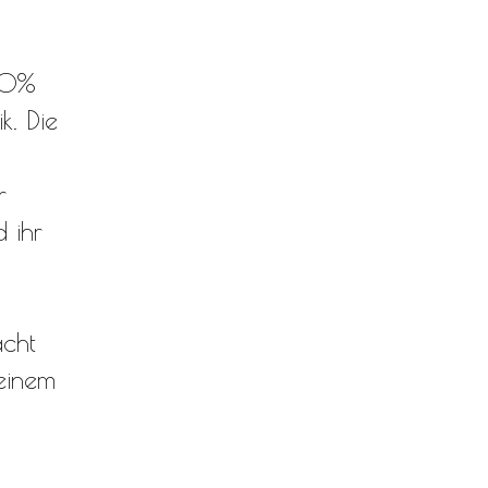
00%
k. Die
r
 ihr
cht
einem