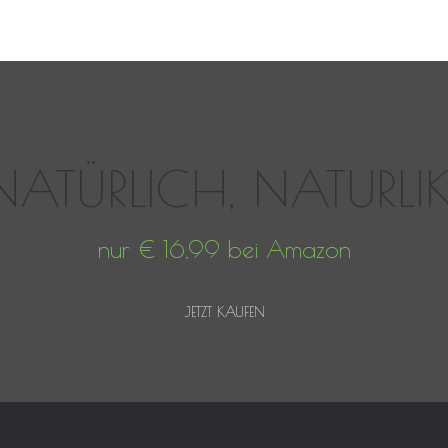
NATÜRLICH, NATURLIK
nur € 16,99 bei Amazon
JETZT KAUFEN