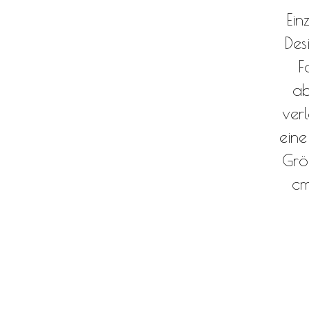
Ein
Des
F
ab
ver
ein
Grö
cm